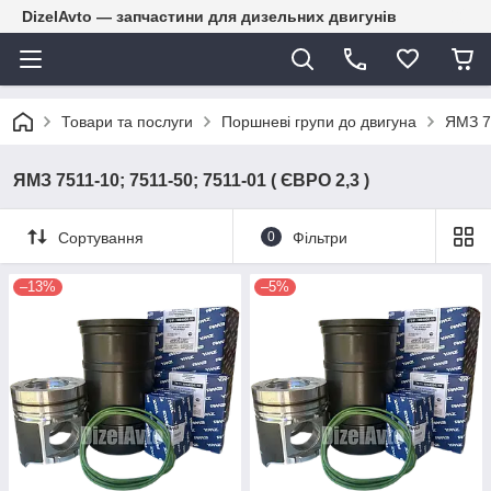
DizelAvto — запчастини для дизельних двигунів
Товари та послуги
Поршневі групи до двигуна
ЯМЗ 75
ЯМЗ 7511-10; 7511-50; 7511-01 ( ЄВРО 2,3 )
Сортування
0
Фільтри
–13%
–5%