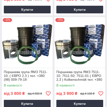
Купити
Купити
–5%
–5%
Поршнева група ЯМЗ 7511-
Поршнева група ЯМЗ 7511-
10; ( ЄВРО 2,3 ) тел. +380
10; 7511-50; 7511-01 ( ЄВРО
(98) 009-79-18
2,3 ) Kolbenschmidt тел. +380
(98) 009-79-18
В наявності
В наявності
3 800
3 900
від
₴
від
₴
від 4 000 ₴
від 4 100 ₴
Купити
Купити