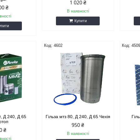
1 020 ₴
00 ₴
В наявності
вності
Купити
упити
4602
450
0, Д 240, Д 65
Гільза мтз 80, Д 240, Д 65 Чехія
Гіл
отоп
950 ₴
0 ₴
В наявності
вності