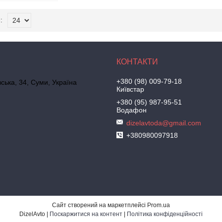
+380 (98) 009-79-18
ська, 34, Суми, Україна
Київстар
+380 (95) 987-95-51
Водафон
dizelavtoda@gmail.com
+380980097918
Сайт створений на маркетплейсі
Prom.ua
DizelAvto |
Поскаржитися на контент
|
Політика конфіденційності