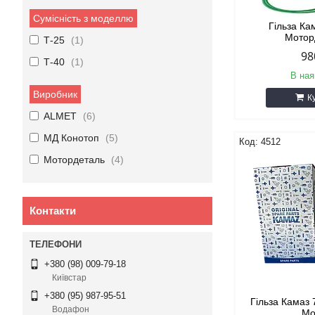
Сумісність з моделлю
Гільза Ка
Мотор
Т-25
1
98
Т-40
1
В ная
Виробник
К
ALMET
6
МД Конотоп
5
4512
Мотордеталь
4
Контакти
+380 (98) 009-79-18
Київстар
+380 (95) 987-95-51
Гільза Камаз 
Водафон
Mo