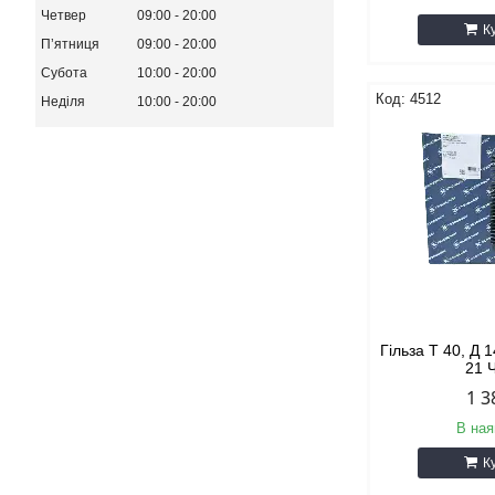
Четвер
09:00
20:00
К
Пʼятниця
09:00
20:00
Субота
10:00
20:00
4512
Неділя
10:00
20:00
Гільза Т 40, Д 1
21 
1 3
В ная
К