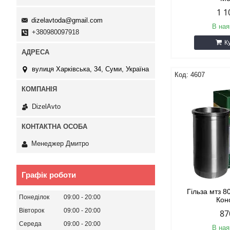
1 1
dizelavtoda@gmail.com
В ная
+380980097918
К
вулиця Харківська, 34, Суми, Україна
4607
DizelAvto
Менеджер Дмитро
Графік роботи
Гільза мтз 8
Понеділок
09:00
20:00
Кон
Вівторок
09:00
20:00
87
Середа
09:00
20:00
В ная