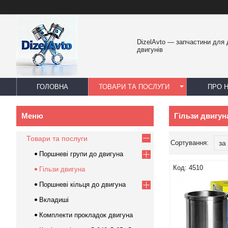
DizelAvto — запчастини для
двигунів
ГОЛОВНА
ТОВАРИ ТА ПОСЛУГИ
ПРО 
Гільзи двигун
Товари та послуги
Поршневі групи до двигуна
4510
Гільзи двигуна
Поршневі кільця до двигуна
Вкладиші
Комплекти прокладок двигуна