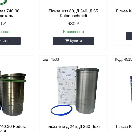
маз 740.30
Гільза мтз 80, Д 240, Д 65
Гільза 
деталь
Kolbenschmidt
0 ₴
980 ₴
вності
В наявності
упити
Купити
4603
451
740.30 Federal
Гільза мтз Д 245, Д 260 Чехія
Гільза 
gul