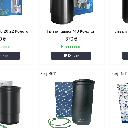
18 20 22 Конотоп
Гільза Камаз 740 Конотоп
Гільза м
0 ₴
870 ₴
вності
В наявності
упити
Купити
4611
451