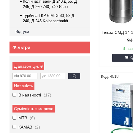
Колінчасті вали Д 240,Д 65, Д
245, Д 260 740, 740 Євро
Турбина ТКР 6 МТЗ 80, 82 Д
240, Д 245 Kolbenschmidt
Відгуки
Гільза СМД 14 
94
Фільтри
В ная
К
Діапазон цін, ₴
4518
Наявність
В наявності
17
Сумісність з маркою
МТЗ
6
КАМАЗ
2