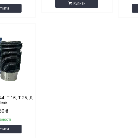
Купити
упити
44, Т 16, Т 25, Д
Чехія
80 ₴
вності
упити