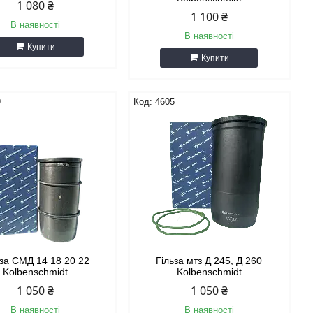
1 080 ₴
1 100 ₴
В наявності
В наявності
Купити
Купити
9
4605
ьза СМД 14 18 20 22
Гільза мтз Д 245, Д 260
Kolbenschmidt
Kolbenschmidt
1 050 ₴
1 050 ₴
В наявності
В наявності