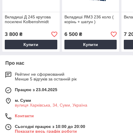
Вкладиші Д 245 кругова
Вкладиші ЯМЗ 236 коло (
Вкла
посилені Kolbenshmidt
корінь + шатун )
3 800
6 500
7 2
₴
₴
Купити
Купити
Про нас
Рейтинг не сформований
Менше 5 відгуків за останній рік
Працює з 23.04.2025
м. Суми
вулиця Харківська, 34, Суми, Україна
Контакти
Сьогодні працює з 10:00 до 20:00
Показати весь графік роботи