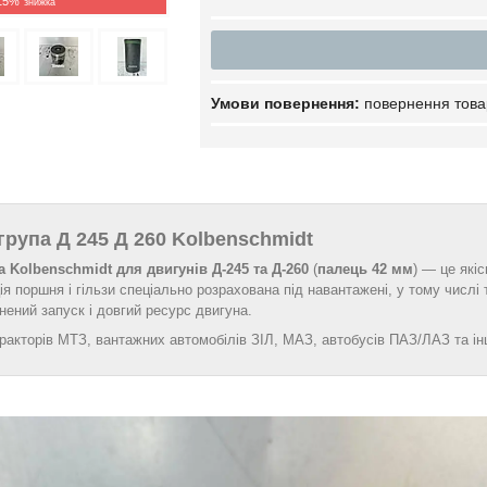
15%
повернення това
рупа Д 245 Д 260 Kolbenschmidt
 Kolbenschmidt для двигунів Д‑245 та Д‑260
(
палець 42 мм
) — це які
я поршня і гільзи спеціально розрахована під навантажені, у тому числі 
нений запуск і довгий ресурс двигуна.
ракторів МТЗ, вантажних автомобілів ЗІЛ, МАЗ, автобусів ПАЗ/ЛАЗ та інш