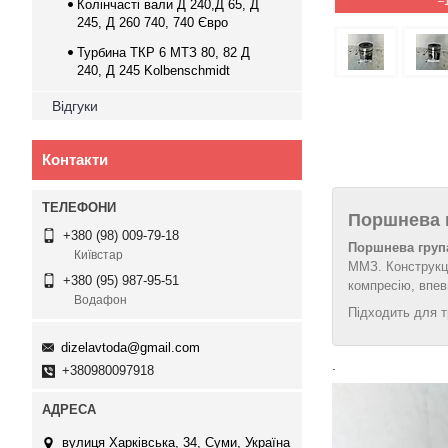
–
Колінчасті вали Д 240,Д 65, Д
245, Д 260 740, 740 Євро
Турбина ТКР 6 МТЗ 80, 82 Д
240, Д 245 Kolbenschmidt
Відгуки
Контакти
Поршнева г
+380 (98) 009-79-18
Поршнева група
Київстар
ММЗ. Конструкці
+380 (95) 987-95-51
компресію, впев
Водафон
Підходить для т
dizelavtoda@gmail.com
.
+380980097918
вулиця Харківська, 34, Суми, Україна