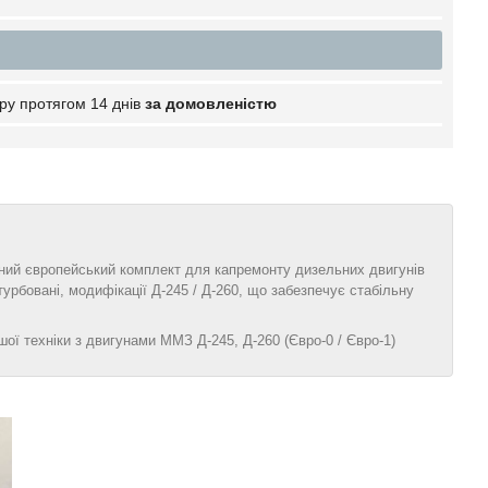
ру протягом 14 днів
за домовленістю
сний європейський комплект для капремонту дизельних двигунів
турбовані, модифікації Д‑245 / Д‑260, що забезпечує стабільну
ої техніки з двигунами ММЗ Д‑245, Д‑260 (Євро‑0 / Євро‑1)