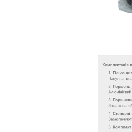
Комплектація п
Гільза цил
Чавунна гіль
Поршень у
Алюмінієвий 
Поршневий
Загартований
Стопорні 
Забезпечують
Комплект 