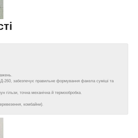
ті
ажень.
/ Д‑260, забезпечує правильне формування факела суміші та
ун гільзи, точна механічна й термообробка.
еревезення, комбайни).