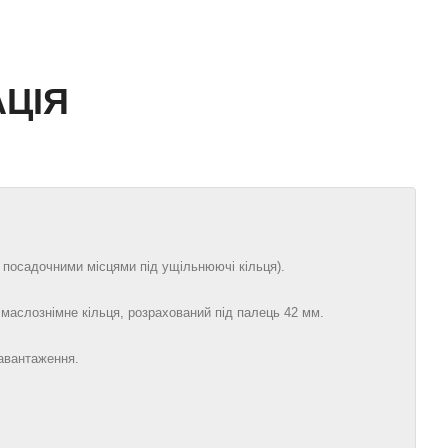
ЦІЯ
з посадочними місцями під ущільнюючі кільця).
маслознімне кільця, розрахований під палець 42 мм.
навантаження.