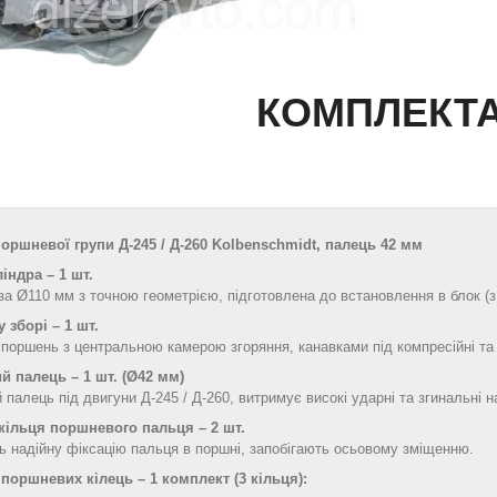
КОМПЛЕКТА
оршневої групи Д‑245 / Д‑260 Kolbenschmidt, палець 42 мм
індра – 1 шт.
за Ø110 мм з точною геометрією, підготовлена до встановлення в блок (
 зборі – 1 шт.
поршень з центральною камерою згоряння, канавками під компресійні та 
 палець – 1 шт. (Ø42 мм)
 палець під двигуни Д‑245 / Д‑260, витримує високі ударні та згинальні 
кільця поршневого пальця – 2 шт.
 надійну фіксацію пальця в поршні, запобігають осьовому зміщенню.
поршневих кілець – 1 комплект (3 кільця):