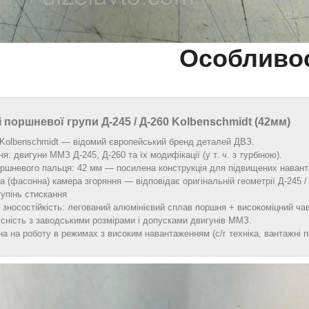
Особливос
 поршневої групи Д‑245 / Д‑260 Kolbenschmidt (42мм)
 Kolbenschmidt — відомий європейський бренд деталей ДВЗ.
я: двигуни ММЗ Д‑245, Д‑260 та їх модифікації (у т. ч. з турбіною).
оршневого пальця: 42 мм — посилена конструкція для підвищених навант
 (фасонна) камера згоряння — відповідає оригінальній геометрії Д‑245 
тупінь стискання
зносостійкість: легований алюмінієвий сплав поршня + високоміцний чав
сність з заводськими розмірами і допусками двигунів ММЗ.
а на роботу в режимах з високим навантаженням (с/г техніка, вантажні п