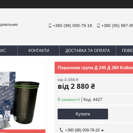
 дизельних
+380 (98) 009-79-18
+380 (95) 987-9
НАС
КОНТАКТИ
ДОСТАВКА ТА ОПЛАТА
ПОВЕ
Поршнева група Д 245 Д 260 Kolbe
від 3 388 ₴
від 2 880 ₴
В наявності
Код:
4427
Купити
+380 (98) 009-79-18