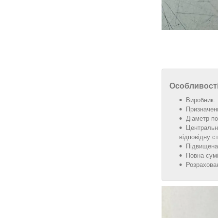
Особливості
Виробник:
Призначенн
Діаметр п
Центральна
відповідну с
Підвищена 
Повна сумі
Розрахован