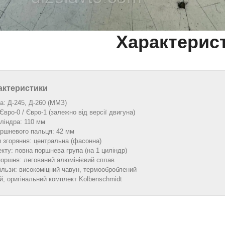
Характерис
рактеристики
а: Д‑245, Д‑260 (ММЗ)
Євро‑0 / Євро‑1 (залежно від версії двигуна)
ліндра: 110 мм
оршневого пальця: 42 мм
 згоряння: центральна (фасонна)
кту: повна поршнева група (на 1 циліндр)
поршня: легований алюмінієвий сплав
ільзи: високоміцний чавун, термооброблений
й, оригінальний комплект Kolbenschmidt