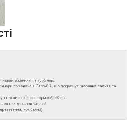
ті
 навантаженням і з турбіною.
камери порівняно з Євро‑0/1, що покращує згоряння палива та
ун гільзи з якісною термообробкою.
інальних деталей Євро‑2.
перевезення, комбайни).