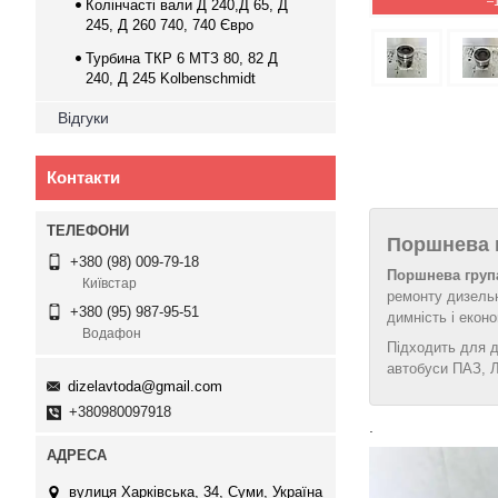
–
Колінчасті вали Д 240,Д 65, Д
245, Д 260 740, 740 Євро
Турбина ТКР 6 МТЗ 80, 82 Д
240, Д 245 Kolbenschmidt
Відгуки
Контакти
Поршнева г
+380 (98) 009-79-18
Поршнева група
Київстар
ремонту дизельн
+380 (95) 987-95-51
димність і екон
Водафон
Підходить для д
автобуси ПАЗ, 
dizelavtoda@gmail.com
+380980097918
.
вулиця Харківська, 34, Суми, Україна