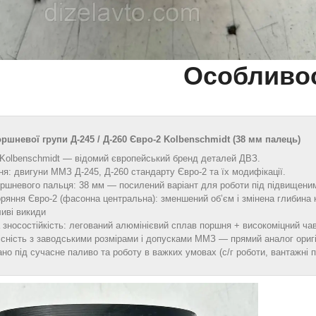
Особливос
ршневої групи Д‑245 / Д‑260 Євро‑2 Kolbenschmidt (38 мм палець)
 Kolbenschmidt — відомий європейський бренд деталей ДВЗ.
я: двигуни ММЗ Д‑245, Д‑260 стандарту Євро‑2 та їх модифікації.
ршневого пальця: 38 мм — посилений варіант для роботи під підвищеним
ряння Євро‑2 (фасонна центральна): зменшений об’єм і змінена глибина 
ливі викиди
зносостійкість: легований алюмінієвий сплав поршня + високоміцний чав
існість з заводськими розмірами і допусками ММЗ — прямий аналог ориг
но під сучасне паливо та роботу в важких умовах (с/г роботи, вантажні 