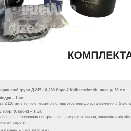
КОМПЛЕКТА
оршневої групи Д‑245 / Д‑260 Євро‑2 Kolbenschmidt, палець 38 мм
індра – 1 шт.
за Ø110 мм з точною геометрією, підготовлена до встановлення в блок, 
 зборі (Євро‑2) – 1 шт.
поршень з фасонною центральною камерою згоряння, канавками під кіль
имогам Євро‑2.
 палець – 1 шт. (Ø38 мм)