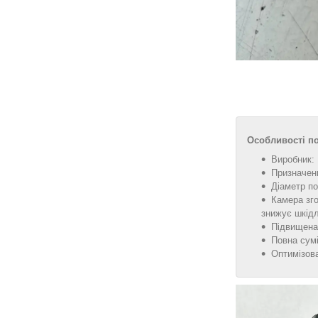
Особливості по
Виробник:
Призначенн
Діаметр по
Камера зго
знижує шкід
Підвищена 
Повна сум
Оптимізова