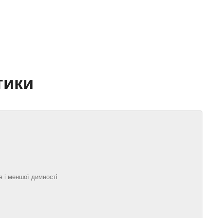
тики
я і меншої димності