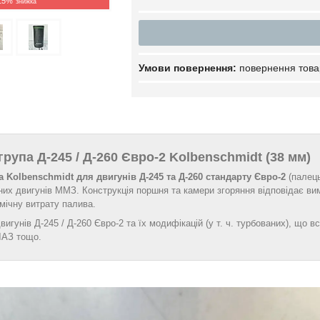
15%
повернення това
рупа Д‑245 / Д‑260 Євро‑2 Kolbenschmidt (38 мм)
 Kolbenschmidt для двигунів Д‑245 та Д‑260 стандарту Євро‑2
(палець
их двигунів ММЗ. Конструкція поршня та камери згоряння відповідає ви
омічну витрату палива.
вигунів Д‑245 / Д‑260 Євро‑2 та їх модифікацій (у т. ч. турбованих), що
ЛАЗ тощо.