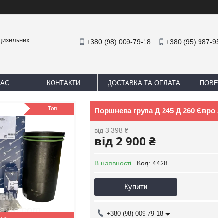
 дизельних
+380 (98) 009-79-18
+380 (95) 987-9
НАС
КОНТАКТИ
ДОСТАВКА ТА ОПЛАТА
ПОВЕ
Топ
Поршнева група Д 245 Д 260 Євро 
від 3 398 ₴
від 2 900 ₴
В наявності
Код:
4428
Купити
+380 (98) 009-79-18