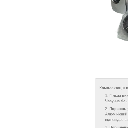
Комплектація п
Гільза цил
Чавунна гіль
Поршень у
Алюмінієвий 
відповідає в
Поршневий