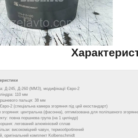
Характерис
теристики
а: Д‑245, Д‑260 (ММЗ), модифікації Євро‑2
ліндра: 110 мм
оршневого пальця: 38 мм
Євро‑2 (спеціальна камера згоряння під цей екостандарт)
 згоряння: центральна (фасонна), оптимізована для поліпшеного згорянн
кту: повна поршнева група (на 1 циліндр)
поршня: легований алюмінієвий сплав
ільзи: високоміцний чавун, термооброблений
й, оригінальний комплект Kolbenschmidt