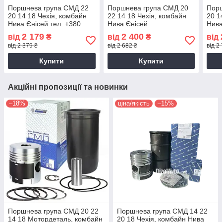
Поршнева група СМД 22
Поршнева група СМД 20
Пор
20 14 18 Чехія, комбайн
22 14 18 Чехія, комбайн
20 1
Нива Єнісей тел. +380
Нива Єнісей
Нива
(98) 009-79-18
Kolbenschmidt
Kolb
2 179
2 400
від
₴
від
₴
від
від 2 379 ₴
від 2 682 ₴
від 2
Купити
Купити
Акційні пропозиції та новинки
–18%
ціна/якість
–15%
Поршнева група СМД 20 22
Поршнева група СМД 14 22
14 18 Мотордеталь, комбайн
20 18 Чехія, комбайн Нива