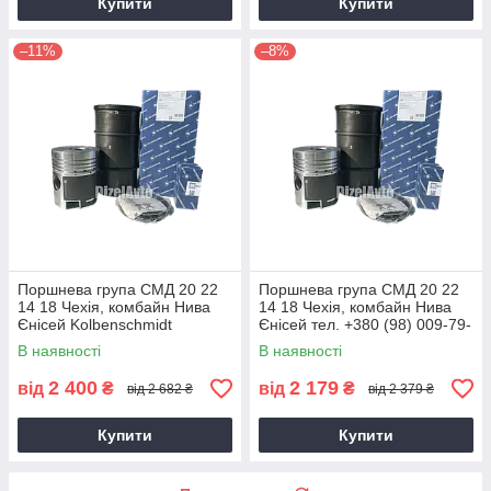
Купити
Купити
–11%
–8%
Поршнева група СМД 20 22
Поршнева група СМД 20 22
14 18 Чехія, комбайн Нива
14 18 Чехія, комбайн Нива
Єнісей Kolbenschmidt
Єнісей тел. +380 (98) 009-79-
18
В наявності
В наявності
2 400
2 179
від
₴
від
₴
від 2 682 ₴
від 2 379 ₴
Купити
Купити