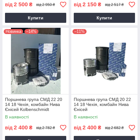
2 500
2 150
від
₴
від
₴
від 2 950 ₴
від 2 517 ₴
Купити
Купити
Новинка
–14%
–11%
Поршнева група СМД 22 20
Поршнева група СМД 20 22
14 18 Чехія, комбайн Нива
14 18 Чехія, комбайн Нива
Єнісей Kolbenschmidt
Єнісей
В наявності
В наявності
2 400
2 400
від
₴
від
₴
від 2 782 ₴
від 2 682 ₴