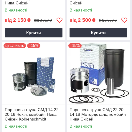
Нива Єнісей
Єнісей
В наявності
В наявності
2 150
2 500
від
₴
від
₴
від 2 617 ₴
від 2 950 ₴
Купити
Купити
ціна/якість
–15%
–15%
Поршнева група СМД 14 22
Поршнева група СМД 22 20
20 18 Чехія, комбайн Нива
14 18 Мотордеталь, комбайн
Єнісей Kolbenschmidt
Нива Єнісей
В наявності
В наявності