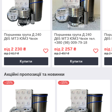
Поршнева група Д 240
Поршнева група Д 240
Порш
Д65 МТЗ ЮМЗ Чехія
Д65 МТЗ ЮМЗ Чехія тел.
Д65 
+380 (98) 009-79-18
2 230
2 257
від
₴
від
₴
від
від 2 617 ₴
від 2 457 ₴
від 2
Купити
Купити
Акційні пропозиції та новинки
–15%
–15%