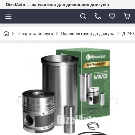
DizelAvto — запчастини для дизельних двигунів
Товари та послуги
Поршневі групи до двигуна
Д-240