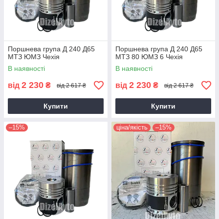
Поршнева група Д 240 Д65
Поршнева група Д 240 Д65
МТЗ ЮМЗ Чехія
МТЗ 80 ЮМЗ 6 Чехія
В наявності
В наявності
2 230
2 230
від
₴
від
₴
від 2 617 ₴
від 2 617 ₴
Купити
Купити
–15%
ціна/якість
–15%