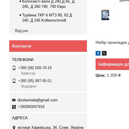
Колінчасті вали Д 240,Д 65, Д
245, Д 260 740, 740 Євро
Турбина ТКР 6 МТЗ 80, 82 Д
240, Д 245 Kolbenschmidt
Відгуки
Набір прокладок 
Контакти
Інформація д
+380 (98) 009-79-18
Київстар
Ціна:
1 200 ₴
+380 (95) 987-95-51
Водафон
dizelavtoda@gmail.com
+380980097918
вулиця Харківська, 34, Суми, Україна