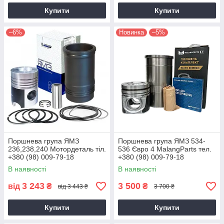
Купити
Купити
–6%
Новинка
–5%
Поршнева група ЯМЗ
Поршнева група ЯМЗ 534-
236,238,240 Мотордеталь тіл.
536 Євро 4 MalangParts тел.
+380 (98) 009-79-18
+380 (98) 009-79-18
В наявності
В наявності
3 243
3 500
від
₴
₴
від 3 443 ₴
3 700 ₴
Купити
Купити