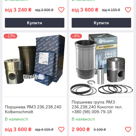
3 240
3 600
від
₴
від
₴
від 3 806 ₴
від 4 155 ₴
Купити
Купити
–13%
–6%
Поршнева група ЯМЗ
Поршнева ЯМЗ 236,238,240
236,238,240 Конотоп тел.
Kolbenschmidt
+380 (98) 009-79-18
В наявності
В наявності
3 600
2 900
від
₴
₴
від 4 155 ₴
3 100 ₴