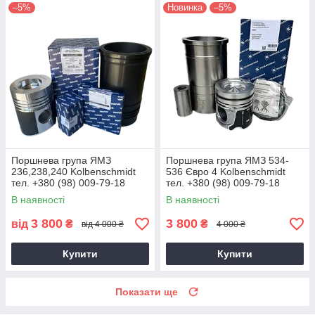
–5%
Новинка
–5%
Поршнева група ЯМЗ
Поршнева група ЯМЗ 534-
236,238,240 Kolbenschmidt
536 Євро 4 Kolbenschmidt
тел. +380 (98) 009-79-18
тел. +380 (98) 009-79-18
В наявності
В наявності
3 800
3 800
від
₴
₴
від 4 000 ₴
4 000 ₴
Купити
Купити
Показати ще