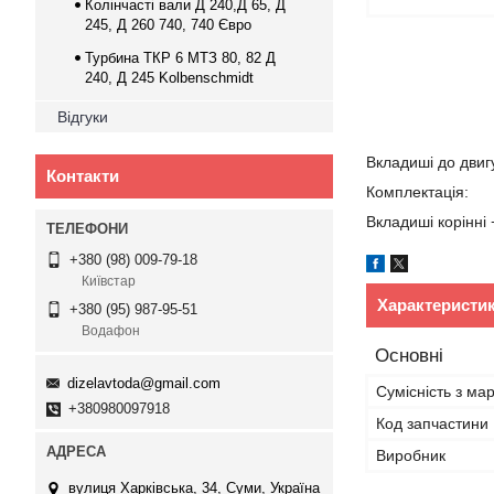
Колінчасті вали Д 240,Д 65, Д
245, Д 260 740, 740 Євро
Турбина ТКР 6 МТЗ 80, 82 Д
240, Д 245 Kolbenschmidt
Відгуки
Вкладиші до двиг
Контакти
Комплектація:
Вкладиші корінні
+380 (98) 009-79-18
Київстар
Характеристи
+380 (95) 987-95-51
Водафон
Основні
dizelavtoda@gmail.com
Сумісність з ма
+380980097918
Код запчастини
Виробник
вулиця Харківська, 34, Суми, Україна