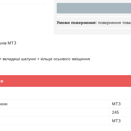
повернення това
унів МТЗ
 + вкладиші шатунні + кільця осьового зміщення
ки
ркою
МТЗ
245
МТЗ