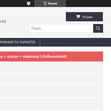
Кошик
Кошик
5-51
РНЕННЯ ТА ГАРАНТІЯ
нь + шатун + півмісяці ) Kolbenshmidt