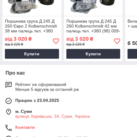
Поршнева група Д 245 Д
Поршнева група Д 245 Д
Вкла
260 Євро 2 Kolbenschmidt
260 Kolbenschmidt 42 мм
+ ша
38 мм палець тел. +380
палець тел. +380 (98) 009-
(98) 009-79-18
79-18
3 020
3 020
від
₴
від
₴
6 5
від 3 220 ₴
від 3 220 ₴
Купити
Купити
Про нас
Рейтинг не сформований
Менше 5 відгуків за останній рік
Працює з 23.04.2025
м. Суми
вулиця Харківська, 34, Суми, Україна
Контакти