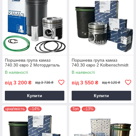
Поршнева група камаз
Поршнева група камаз
740.30 євро 2 Мотордеталь
740.30 євро 2 Kolbenschmidt
В наявності
В наявності
3 200
3 550
від
₴
від
₴
від 3 736 ₴
від 4 120 ₴
Купити
Купити
ціна/якість
–14%
Топ
–13%