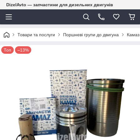
DizelAvto — запчастини для дизельних двигунів
Товари та послуги
Поршневі групи до двигуна
Камаз
Топ
–13%