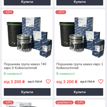
Купити
Купити
–15%
–15%
Поршнева група камаз 740
Поршнева група камаз євро 1
євро 0 Kolbenschmidt
Kolbenschmidt
В наявності
В наявності
3 200
3 200
від
₴
від
₴
від 3 750 ₴
від 3 750 ₴
Купити
Купити
–14%
ціна/якість
–14%