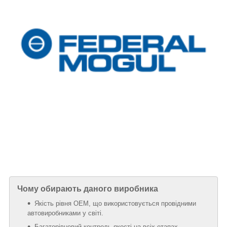
Чому обирають даного виробника
Якість рівня OEM, що використовується провідними
автовиробниками у світі.
Багаторівневий контроль якості на всіх етапах