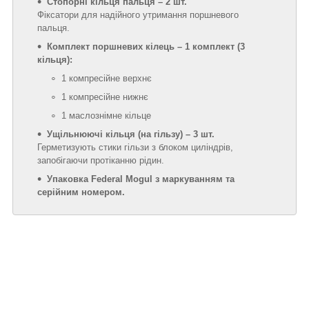
Стопорні кільця пальця – 2 шт.
Фіксатори для надійного утримання поршневого
пальця.
Комплект поршневих кілець – 1 комплект (3
кільця):
1 компресійне верхнє
1 компресійне нижнє
1 маслознімне кільце
Ущільнюючі кільця (на гільзу) – 3 шт.
Герметизують стики гільзи з блоком циліндрів,
запобігаючи протіканню рідин.
Упаковка Federal Mogul з маркуванням та
серійним номером.