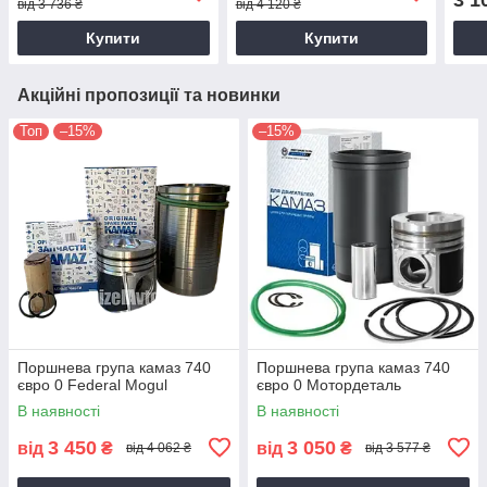
від 3 736 ₴
від 4 120 ₴
Купити
Купити
Акційні пропозиції та новинки
Топ
–15%
–15%
Поршнева група камаз 740
Поршнева група камаз 740
євро 0 Federal Mogul
євро 0 Мотордеталь
В наявності
В наявності
3 450
3 050
від
₴
від
₴
від 4 062 ₴
від 3 577 ₴