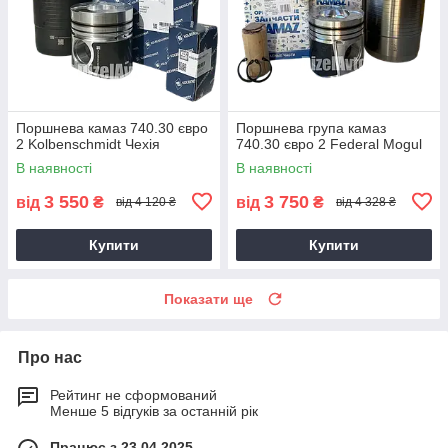
Поршнева камаз 740.30 євро
Поршнева група камаз
2 Kolbenschmidt Чехія
740.30 євро 2 Federal Mogul
В наявності
В наявності
3 550
3 750
від
₴
від
₴
від 4 120 ₴
від 4 328 ₴
Купити
Купити
Показати ще
Про нас
Рейтинг не сформований
Менше 5 відгуків за останній рік
Працює з 23.04.2025