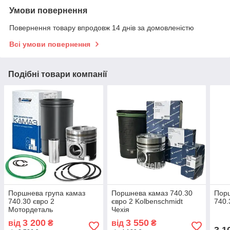
Умови повернення
Повернення товару впродовж 14 днів за домовленістю
Всі умови повернення
Подібні товари компанії
Поршнева група камаз
Поршнева камаз 740.30
Порш
740.30 євро 2
євро 2 Kolbenschmidt
740.
Мотордеталь
Чехія
3 200
3 550
від
₴
від
₴
3 1