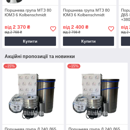
Поршнева група МТЗ 80
Поршнева група МТЗ 80
Порш
ЮМЗ 6 Kolbenschmidt
ЮМЗ 6 Kolbenschmidt
Д65 
+380
2 370
2 400
від
₴
від
₴
від
від 2 768 ₴
від 2 798 ₴
від 2
Купити
Купити
Акційні пропозиції та новинки
–15%
–15%
Поршнева група Д 240 Д65
Поршнева група Д 240 Д65