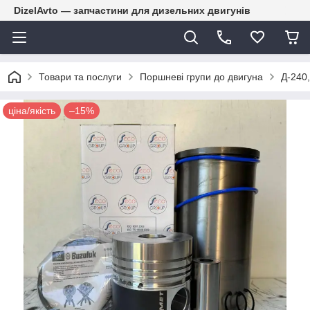
DizelAvto — запчастини для дизельних двигунів
Товари та послуги
Поршневі групи до двигуна
Д-240
ціна/якість
–15%