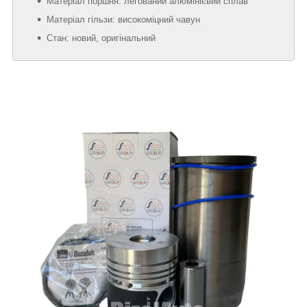
Матеріал поршня: легований алюмінієвий сплав
Матеріал гільзи: високоміцний чавун
Стан: новий, оригінальний