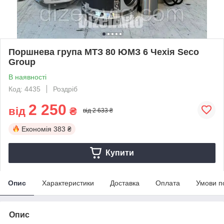
Поршнева група МТЗ 80 ЮМЗ 6 Чехія Seco
Group
В наявності
Код: 4435
Роздріб
2 250
від
₴
від 2 633 ₴
Економія
383 ₴
Купити
Опис
Характеристики
Доставка
Оплата
Умови п
Опис