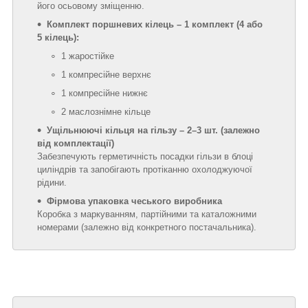
його осьовому зміщенню.
Комплект поршневих кілець – 1 комплект (4 або
5 кілець):
1 жаростійке
1 компресійне верхнє
1 компресійне нижнє
2 маслознімне кільце
Ущільнюючі кільця на гільзу – 2–3 шт. (залежно
від комплектації)
Забезпечують герметичність посадки гільзи в блоці
циліндрів та запобігають протіканню охолоджуючої
рідини.
Фірмова упаковка чеського виробника
Коробка з маркуванням, партійними та каталожними
номерами (залежно від конкретного постачальника).