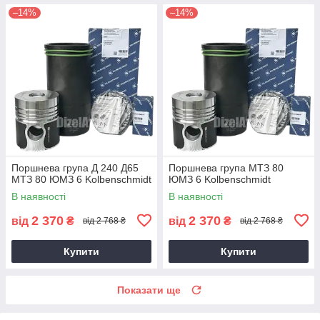
–14%
–14%
Поршнева група Д 240 Д65
Поршнева група МТЗ 80
МТЗ 80 ЮМЗ 6 Kolbenschmidt
ЮМЗ 6 Kolbenschmidt
В наявності
В наявності
2 370
2 370
від
₴
від
₴
від 2 768 ₴
від 2 768 ₴
Купити
Купити
Показати ще