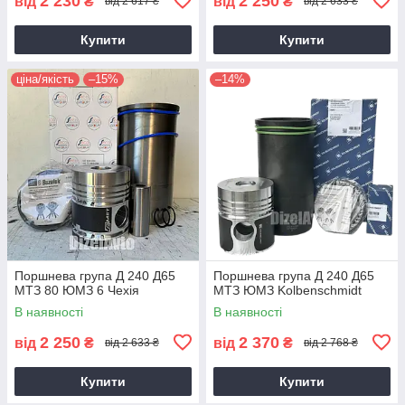
2 230
2 250
від
₴
від
₴
від 2 617 ₴
від 2 633 ₴
Купити
Купити
ціна/якість
–15%
–14%
Поршнева група Д 240 Д65
Поршнева група Д 240 Д65
МТЗ 80 ЮМЗ 6 Чехія
МТЗ ЮМЗ Kolbenschmidt
В наявності
В наявності
2 250
2 370
від
₴
від
₴
від 2 633 ₴
від 2 768 ₴
Купити
Купити