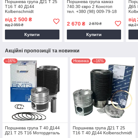
Поршнева група Д21 Т 25
Поршнева група камаз
Порш
Т16 Т 40 Д144
740.30 євро 2 Конотоп
Д65
Kolbenschmidt
тел. +380 (98) 009-79-18
Kolb
(98)
2 500
від
₴
від
2 670
₴
2 870 ₴
від 2 959 ₴
від 2
Купити
Купити
Акційні пропозиції та новинки
–16%
Новинка
–16%
Поршнева група Т 40 Д144
Поршнева група Д21 Т 25
Д21 Т 25 Т16 Мотордеталь
Т16 Т 40 Д144 Kolbenschmidt