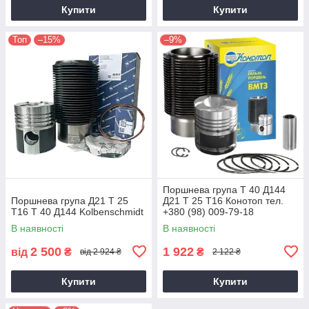
Купити
Купити
Топ
–15%
–9%
Поршнева група Т 40 Д144
Поршнева група Д21 Т 25
Д21 Т 25 Т16 Конотоп тел.
Т16 Т 40 Д144 Kolbenschmidt
+380 (98) 009-79-18
В наявності
В наявності
2 500
1 922
від
₴
₴
від 2 924 ₴
2 122 ₴
Купити
Купити