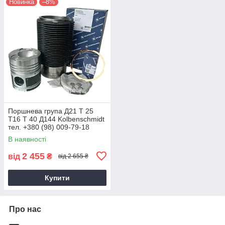
Новинка
–8%
Поршнева група Д21 Т 25
Т16 Т 40 Д144 Kolbenschmidt
тел. +380 (98) 009-79-18
В наявності
2 455
від
₴
від 2 655 ₴
Купити
Про нас