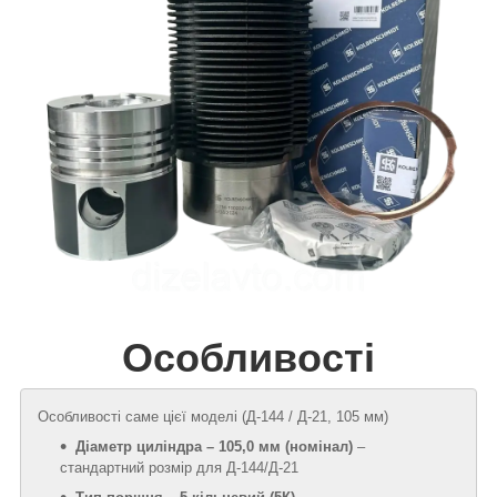
Особливості
Особливості саме цієї моделі (Д‑144 / Д‑21, 105 мм)
Діаметр циліндра – 105,0 мм (номінал)
–
стандартний розмір для Д‑144/Д‑21