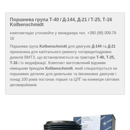
Поршнева група Т‑40 / Д‑144, Д‑21 / Т‑25, Т‑16
Kolbenschmidt
комплектацію уточнюйте у менеджера тел. +380 (98) 009-79-
18
Поршнева група
Kolbenschmidt
для двигунів
Д‑144
та
Д‑21
призначена для капітального ремонту чотирициліндрових
дизелів ВМТЗ, що встановлюються на трактори
Т‑40, Т‑25,
Т‑16
і їх модифікації. Комплект виготовлений відомим
німецьким брендом
Kolbenschmidt
, який спеціалізується на
поршневих деталях для дизельних та бензинових двигунів і
понад 100 років постачає поршні та ЦПГ на конвеєри світових
автовиробників