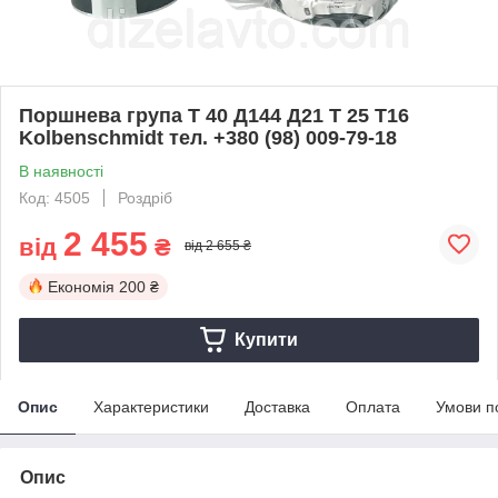
Поршнева група Т 40 Д144 Д21 Т 25 Т16
Kolbenschmidt тел. +380 (98) 009-79-18
В наявності
Код: 4505
Роздріб
2 455
від
₴
від 2 655 ₴
Економія
200 ₴
Купити
Опис
Характеристики
Доставка
Оплата
Умови п
Опис