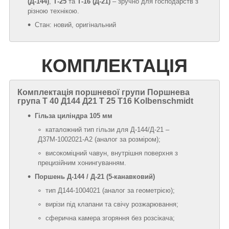
(Д‑144)
,
Т‑25
та
Т‑16 (Д‑21)
– зручно для господарств з
різною технікою.
Стан: новий, оригінальний
КОМПЛЕКТАЦІЯ
Комплектація поршневої групи
Поршнева
група Т 40 Д144 Д21 Т 25 Т16 Kolbenschmidt
Гільза циліндра 105 мм
каталожний тип гільзи для Д‑144/Д‑21 –
Д37М‑1002021‑А2 (аналог за розміром);
високоміцний чавун, внутрішня поверхня з
прецизійним хонингуванням.
Поршень Д‑144 / Д‑21 (5‑канавковий)
тип Д144‑1004021 (аналог за геометрією);
вирізи під клапани та свічу розжарювання;
сферична камера згоряння без розсікача;