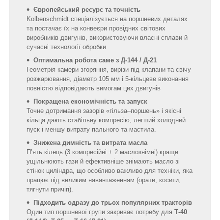
Європейський ресурс та точність
Kolbenschmidt спеціалізується на поршневих деталях
та постачає їх на конвеєри провідних світових
виробників двигунів, використовуючи власні сплави й
сучасні технології обробки
Оптимальна робота саме з Д‑144 / Д‑21
Геометрія камери згоряння, вирізи під клапани та свічу
розжарювання, діаметр 105 мм і 5‑кільцеве виконання
повністю відповідають вимогам цих двигунів
Покращена економічність та запуск
Точне дотримання зазорів «гільза–поршень» і якісні
кільця дають стабільну компресію, легший холодний
пуск і меншу витрату пального та мастила.
Знижена димність та витрата масла
П’ять кілець (3 компресійні + 2 маслознімні) краще
ущільнюють гази й ефективніше знімають масло зі
стінок циліндра, що особливо важливо для техніки, яка
працює під великим навантаженням (орати, косити,
тягнути причіп).
Підходить одразу до трьох популярних тракторів
Один тип поршневої групи закриває потребу для
Т‑40