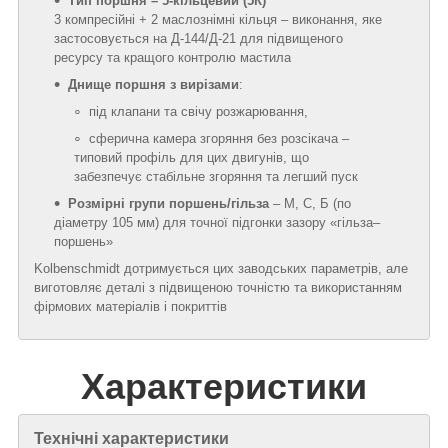
Тип поршня – 5‑кільцевий (5К)
3 компресійні + 2 маслознімні кільця – виконання, яке
застосовується на Д‑144/Д‑21 для підвищеного
ресурсу та кращого контролю мастила
Днище поршня з вирізами
:
під клапани та свічу розжарювання,
сферична камера згоряння без розсікача –
типовий профіль для цих двигунів, що
забезпечує стабільне згоряння та легший пуск
Розмірні групи поршень/гільза
– М, С, Б (по
діаметру 105 мм) для точної підгонки зазору «гільза–
поршень»
Kolbenschmidt дотримується цих заводських параметрів, але
виготовляє деталі з підвищеною точністю та використанням
фірмових матеріалів і покриттів
Характеристики
Технічні характеристики