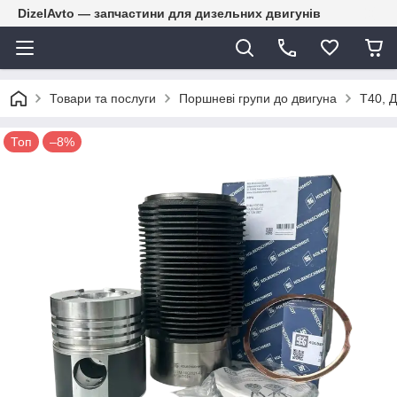
DizelAvto — запчастини для дизельних двигунів
Товари та послуги
Поршневі групи до двигуна
Т40, Д
Топ
–8%