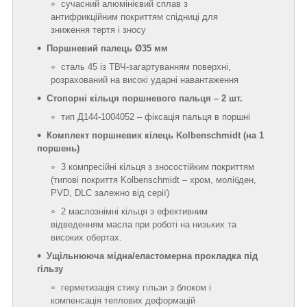
сучасний алюмінієвий сплав з
антифрикційним покриттям спідниці для
зниження тертя і зносу
Поршневий палець Ø35 мм
сталь 45 із ТВЧ‑загартуванням поверхні,
розрахований на високі ударні навантаження
Стопорні кільця поршневого пальця – 2 шт.
тип Д144‑1004052 – фіксація пальця в поршні
Комплект поршневих кілець Kolbenschmidt (на 1
поршень)
3 компресійні кільця з зносостійким покриттям
(типові покриття Kolbenschmidt – хром, молібден,
PVD, DLC залежно від серії)
2 маслознімні кільця з ефективним
відведенням масла при роботі на низьких та
високих обертах.
Ущільнююча мідна/еластомерна прокладка під
гільзу
герметизація стику гільзи з блоком і
компенсація теплових деформацій