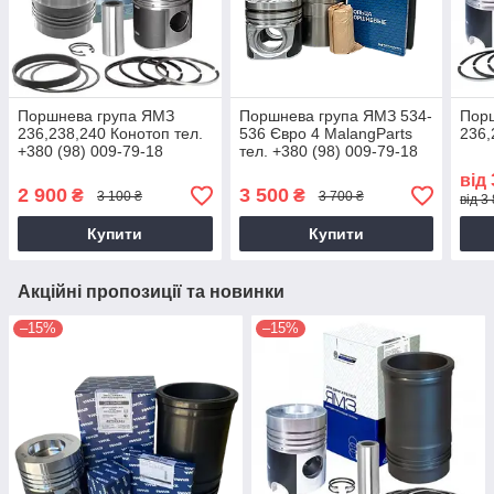
Поршнева група ЯМЗ
Поршнева група ЯМЗ 534-
Пор
236,238,240 Конотоп тел.
536 Євро 4 MalangParts
236,
+380 (98) 009-79-18
тел. +380 (98) 009-79-18
від
2 900
3 500
₴
₴
3 100 ₴
3 700 ₴
від 3
Купити
Купити
Акційні пропозиції та новинки
–15%
–15%