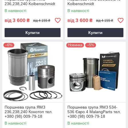
236,238,240 Kolbenschmidt
Kolbenschmidt
В наявності
В наявності
3 600
3 600
від
₴
від
₴
від 4 155 ₴
від 4 155 ₴
Купити
Купити
–6%
Новинка
–5%
Поршнева група ЯМЗ
Поршнева група ЯМЗ 534-
236,238,240 Конотоп тел.
536 Євро 4 MalangParts тел.
+380 (98) 009-79-18
+380 (98) 009-79-18
В наявності
В наявності