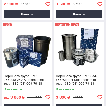
2 900
3 500
₴
₴
3 100 ₴
3 700 ₴
Купити
Купити
–5%
Новинка
–5%
Поршнева група ЯМЗ
Поршнева група ЯМЗ 534-
236,238,240 Kolbenschmidt
536 Євро 4 Kolbenschmidt
тел. +380 (98) 009-79-18
тел. +380 (98) 009-79-18
В наявності
В наявності
3 800
3 800
від
₴
₴
від 4 000 ₴
4 000 ₴