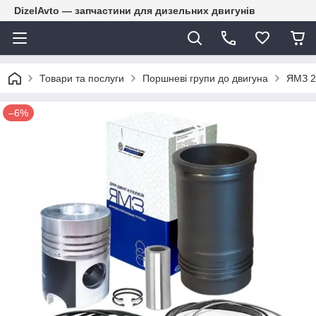
DizelAvto — запчастини для дизельних двигунів
Товари та послуги
Поршневі групи до двигуна
ЯМЗ 2
–6%